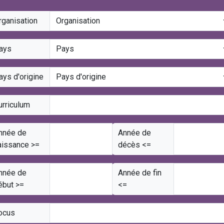
rganisation
ays
ays d'origine
urriculum
nnée de
Année de
aissance >=
décès <=
nnée de
Année de fin
ébut >=
<=
ocus