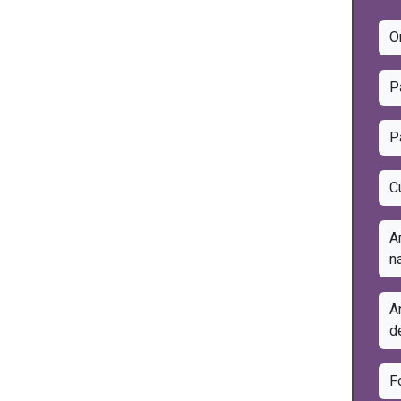
O
P
P
C
A
n
A
d
F