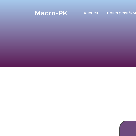
Macro-PK
Accueil
Poltergeist/RS