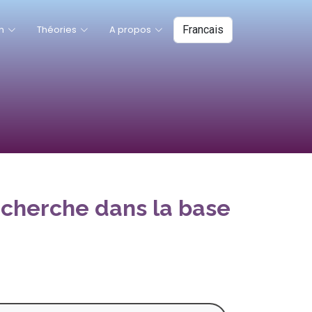
n
Théories
A propos
echerche dans la base